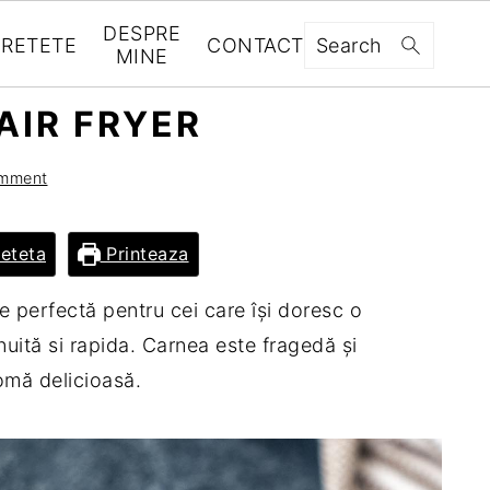
DESPRE
RETETE
CONTACT
Search
MINE
 AIR FRYER
omment
Reteta
Printeaza
te perfectă pentru cei care își doresc o
nuită si rapida. Carnea este fragedă și
omă delicioasă.