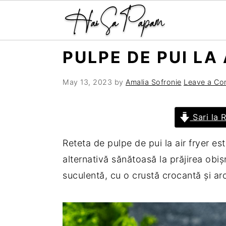
S
S
S
S
PULPE DE PUI LA
k
k
k
k
i
i
i
i
May 13, 2023
by
Amalia Sofronie
Leave a C
p
p
p
p
t
t
t
t
Sari la 
o
o
o
o
Reteta de pulpe de pui la air fryer es
p
m
p
f
alternativă sănătoasă la prăjirea obiș
r
a
r
o
suculentă, cu o crustă crocantă și ar
i
i
i
o
m
n
m
t
a
c
a
e
r
o
r
r