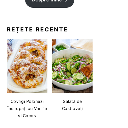
REȚETE RECENTE
Covrigi Polonezi
Salată de
Însiropați cu Vanilie
Castraveți
și Cocos