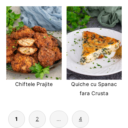
Chiftele Prajite
Quiche cu Spanac
fara Crusta
1
2
…
4
POSTS