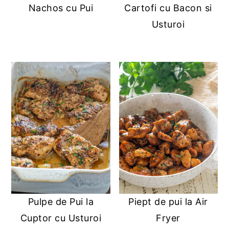
Nachos cu Pui
Cartofi cu Bacon si
y
n
y
Usturoi
n
t
s
a
e
i
v
n
d
i
t
e
g
b
a
a
t
r
i
o
n
Pulpe de Pui la
Piept de pui la Air
Cuptor cu Usturoi
Fryer