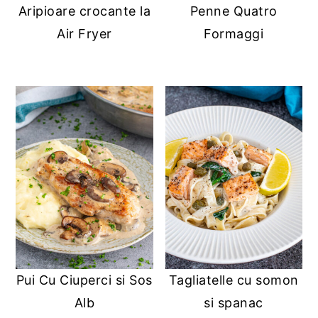
Aripioare crocante la
Penne Quatro
y
n
y
Air Fryer
Formaggi
n
t
s
a
e
i
v
n
d
i
t
e
g
b
a
a
t
r
i
o
n
Pui Cu Ciuperci si Sos
Tagliatelle cu somon
Alb
si spanac