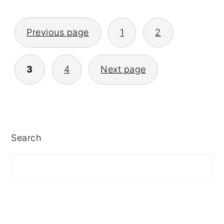
Previous page
1
2
POSTS
PAGINATION
3
4
Next page
PRIMARY
Search
SIDEBAR