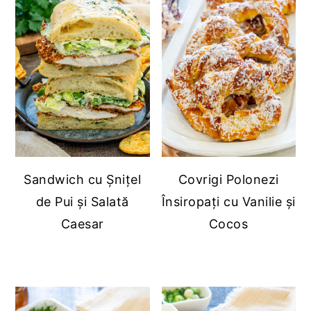
Sandwich cu Șnițel
Covrigi Polonezi
de Pui și Salată
Însiropați cu Vanilie și
Caesar
Cocos