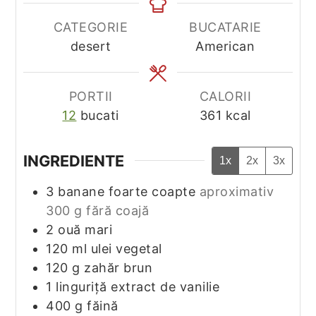
CATEGORIE
BUCATARIE
desert
American
PORTII
CALORII
12
bucati
361
kcal
INGREDIENTE
1x
2x
3x
3
banane foarte coapte
aproximativ
300 g fără coajă
2
ouă mari
120
ml
ulei vegetal
120
g
zahăr brun
1
linguriță extract de vanilie
400
g
făină