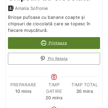
Amalia Sofronie
Brioșe pufoase cu banane coapte și
chipsuri de ciocolată care se topesc în
fiecare mușcătură.
Printeaza
Pin Reteta
PREPARARE
TIMP
TIMP TOTAL
minutes
minutes
10
mins
GATIRE
30
mins
minutes
20
mins