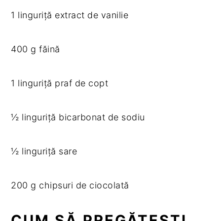
1 linguriță extract de vanilie
400 g făină
1 linguriță praf de copt
½ linguriță bicarbonat de sodiu
½ linguriță sare
200 g chipsuri de ciocolată
CUM SĂ PREGĂTEȘTI