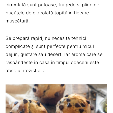
ciocolată sunt pufoase, fragede și pline de
y
n
y
bucățele de ciocolată topită în fiecare
n
t
s
mușcătură.
a
e
i
v
n
d
Se prepară rapid, nu necesită tehnici
i
t
e
complicate și sunt perfecte pentru micul
g
b
dejun, gustare sau desert. Iar aroma care se
a
a
răspândește în casă în timpul coacerii este
t
r
absolut irezistibilă.
i
o
n