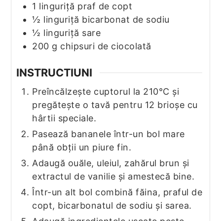
1
linguriță praf de copt
½
linguriță bicarbonat de sodiu
½
linguriță sare
200
g
chipsuri de ciocolată
INSTRUCTIUNI
Preîncălzește cuptorul la 210°C și
pregătește o tavă pentru 12 brioșe cu
hârtii speciale.
Pasează bananele într-un bol mare
până obții un piure fin.
Adaugă ouăle, uleiul, zahărul brun și
extractul de vanilie și amestecă bine.
Într-un alt bol combină făina, praful de
copt, bicarbonatul de sodiu și sarea.