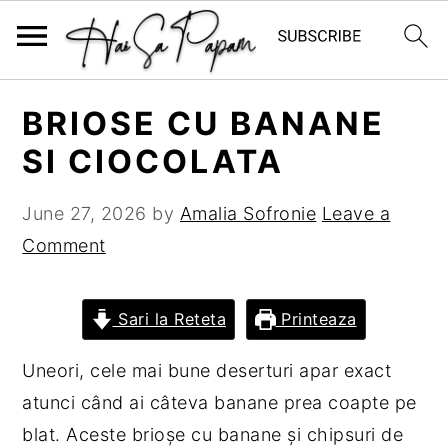
S
S
S
S
BRIOSE CU BANANE
k
k
k
k
SI CIOCOLATA
i
i
i
i
p
p
p
p
June 27, 2026
by
Amalia Sofronie
Leave a
t
t
t
t
Comment
o
o
o
o
p
m
p
f
r
a
r
o
Sari la Reteta
Printeaza
i
i
i
o
Uneori, cele mai bune deserturi apar exact
m
n
m
t
atunci când ai câteva banane prea coapte pe
a
c
a
e
blat. Aceste brioșe cu banane și chipsuri de
r
o
r
r