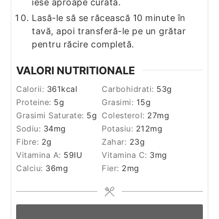
iese aproape curată.
Lasă-le să se răcească 10 minute în
tavă, apoi transferă-le pe un grătar
pentru răcire completă.
VALORI NUTRITIONALE
Calorii:
361
kcal
Carbohidrati:
53
g
Proteine:
5
g
Grasimi:
15
g
Grasimi Saturate:
5
g
Colesterol:
27
mg
Sodiu:
34
mg
Potasiu:
212
mg
Fibre:
2
g
Zahar:
23
g
Vitamina A:
59
IU
Vitamina C:
3
mg
Calciu:
36
mg
Fier:
2
mg