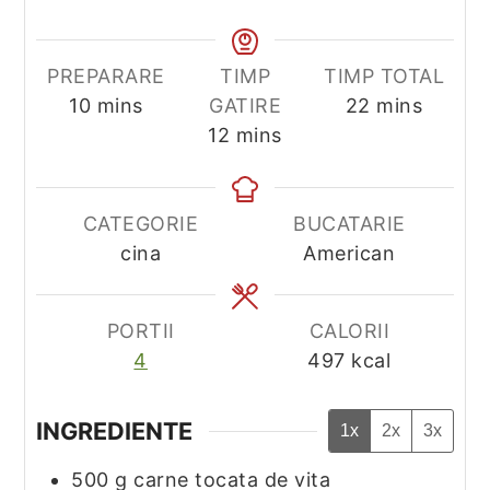
PREPARARE
TIMP
TIMP TOTAL
minutes
minutes
10
mins
GATIRE
22
mins
minutes
12
mins
CATEGORIE
BUCATARIE
cina
American
PORTII
CALORII
4
497
kcal
INGREDIENTE
1x
2x
3x
500
g
carne tocata de vita