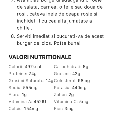
de salata, carnea, o felie sau doua de
rosii, cateva inele de ceapa rosie si
inchideti-l cu cealalta jumatate a
chiflei.
Serviti imediat si bucurati-va de acest
burger delicios. Pofta buna!
VALORI NUTRITIONALE
Calorii:
497
kcal
Carbohidrati:
5
g
Proteine:
24
g
Grasimi:
42
g
Grasimi Saturate:
14
g
Colesterol:
98
mg
Sodiu:
555
mg
Potasiu:
440
mg
Fibre:
1
g
Zahar:
2
g
Vitamina A:
452
IU
Vitamina C:
5
mg
Calciu:
154
mg
Fier:
3
mg