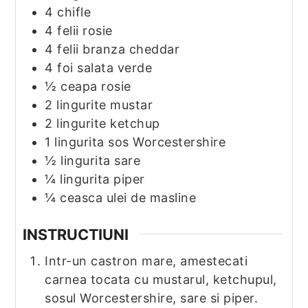
4
chifle
4
felii
rosie
4
felii
branza cheddar
4
foi
salata verde
½
ceapa rosie
2
lingurite
mustar
2
lingurite
ketchup
1
lingurita
sos Worcestershire
½
lingurita
sare
¼
lingurita
piper
¼
ceasca
ulei de masline
INSTRUCTIUNI
Intr-un castron mare, amestecati
carnea tocata cu mustarul, ketchupul,
sosul Worcestershire, sare si piper.