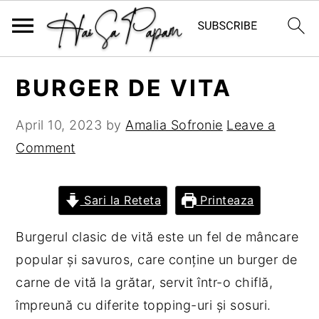
S
S
S
S
BURGER DE VITA
k
k
k
k
i
i
i
i
April 10, 2023
by
Amalia Sofronie
Leave a
p
p
p
p
Comment
t
t
t
t
o
o
o
o
Sari la Reteta
Printeaza
p
m
p
f
r
a
r
o
Burgerul clasic de vită este un fel de mâncare
i
i
i
o
popular și savuros, care conține un burger de
m
n
m
t
carne de vită la grătar, servit într-o chiflă,
a
c
a
e
împreună cu diferite topping-uri și sosuri.
r
o
r
r