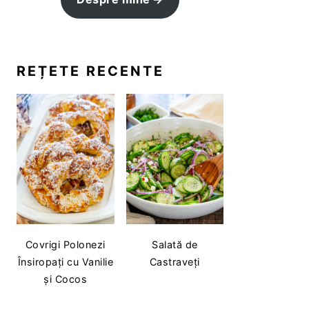
REȚETE RECENTE
Covrigi Polonezi
Salată de
Însiropați cu Vanilie
Castraveți
și Cocos