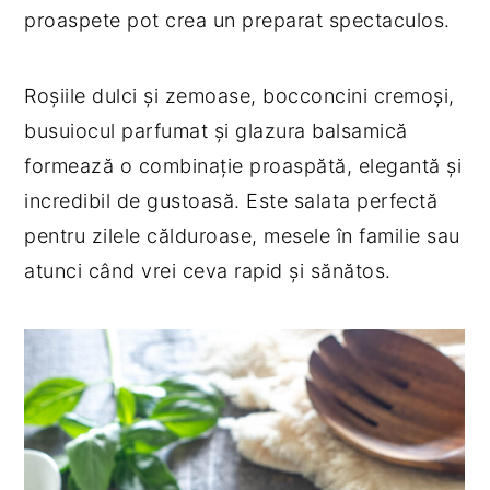
proaspete pot crea un preparat spectaculos.
y
n
y
n
t
s
Roșiile dulci și zemoase, bocconcini cremoși,
a
e
i
busuiocul parfumat și glazura balsamică
v
n
d
formează o combinație proaspătă, elegantă și
i
t
e
incredibil de gustoasă. Este salata perfectă
g
b
pentru zilele călduroase, mesele în familie sau
a
a
atunci când vrei ceva rapid și sănătos.
t
r
i
o
n