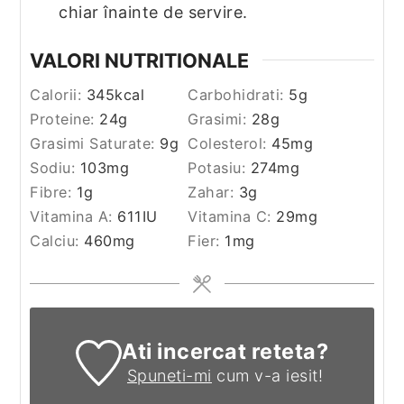
chiar înainte de servire.
VALORI NUTRITIONALE
Calorii:
345
kcal
Carbohidrati:
5
g
Proteine:
24
g
Grasimi:
28
g
Grasimi Saturate:
9
g
Colesterol:
45
mg
Sodiu:
103
mg
Potasiu:
274
mg
Fibre:
1
g
Zahar:
3
g
Vitamina A:
611
IU
Vitamina C:
29
mg
Calciu:
460
mg
Fier:
1
mg
Ati incercat reteta?
Spuneti-mi
cum v-a iesit!