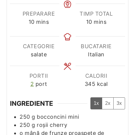
PREPARARE
TIMP TOTAL
minutes
minutes
10
mins
10
mins
CATEGORIE
BUCATARIE
salate
Italian
PORTII
CALORII
2
port
345
kcal
INGREDIENTE
1x
2x
3x
250
g
bocconcini mini
250
g
roșii cherry
o mână de frunze proaspete de