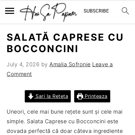
S
S
S
S
SALATĂ CAPRESE CU
k
k
k
k
BOCCONCINI
i
i
i
i
p
p
p
p
July 4, 2026
by
Amalia Sofronie
Leave a
t
t
t
t
Comment
o
o
o
o
p
m
p
f
r
a
r
o
Sari la Reteta
Printeaza
i
i
i
o
Uneori, cele mai bune rețete sunt și cele mai
m
n
m
t
simple. Salata Caprese cu Bocconcini este
a
c
a
e
dovada perfectă că doar câteva ingrediente
r
o
r
r