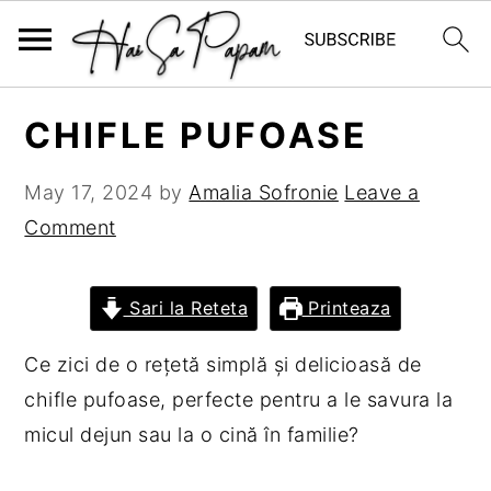
S
S
S
S
CHIFLE PUFOASE
k
k
k
k
i
i
i
i
May 17, 2024
by
Amalia Sofronie
Leave a
p
p
p
p
Comment
t
t
t
t
o
o
o
o
Sari la Reteta
Printeaza
p
m
p
f
r
a
r
o
Ce zici de o rețetă simplă și delicioasă de
i
i
i
o
chifle pufoase, perfecte pentru a le savura la
m
n
m
t
micul dejun sau la o cină în familie?
a
c
a
e
r
o
r
r