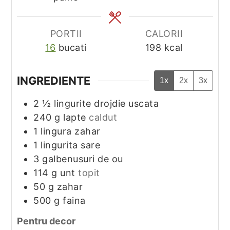
PORTII
CALORII
16
bucati
198
kcal
INGREDIENTE
1x
2x
3x
2 ½
lingurite
drojdie uscata
240
g
lapte
caldut
1
lingura
zahar
1
lingurita
sare
3
galbenusuri de ou
114
g
unt
topit
50
g
zahar
500
g
faina
Pentru decor