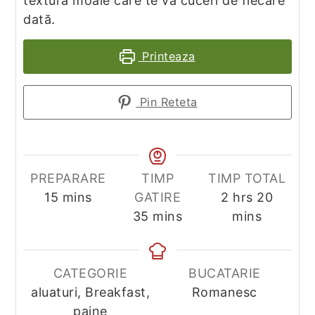
textură moale care te va cuceri de fiecare
dată.
Printeaza
Pin Reteta
PREPARARE
TIMP
TIMP TOTAL
minutes
hours
minute
15
mins
GATIRE
2
hrs
20
minutes
35
mins
mins
CATEGORIE
BUCATARIE
aluaturi, Breakfast,
Romanesc
paine