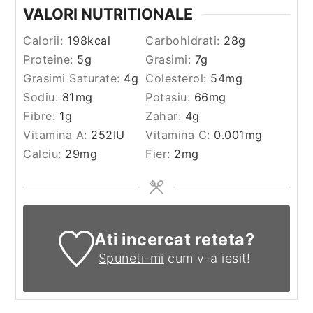
VALORI NUTRITIONALE
Calorii:
198
kcal
Carbohidrati:
28
g
Proteine:
5
g
Grasimi:
7
g
Grasimi Saturate:
4
g
Colesterol:
54
mg
Sodiu:
81
mg
Potasiu:
66
mg
Fibre:
1
g
Zahar:
4
g
Vitamina A:
252
IU
Vitamina C:
0.001
mg
Calciu:
29
mg
Fier:
2
mg
Ati incercat reteta?
Spuneti-mi
cum v-a iesit!