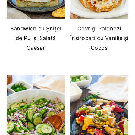
Sandwich cu Șnițel
Covrigi Polonezi
de Pui și Salată
Însiropați cu Vanilie și
Caesar
Cocos