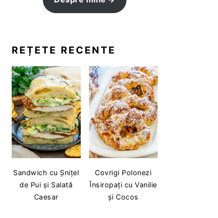
REȚETE RECENTE
Sandwich cu Șnițel
Covrigi Polonezi
de Pui și Salată
Însiropați cu Vanilie
Caesar
și Cocos