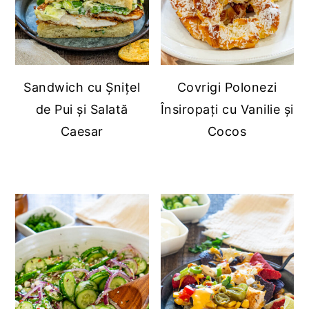
Sandwich cu Șnițel
Covrigi Polonezi
de Pui și Salată
Însiropați cu Vanilie și
Caesar
Cocos