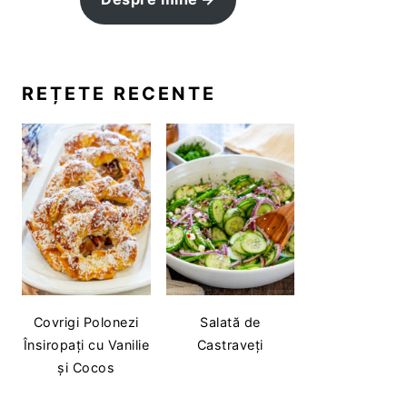
REȚETE RECENTE
Covrigi Polonezi
Salată de
Însiropați cu Vanilie
Castraveți
și Cocos