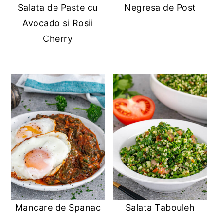
Salata de Paste cu
Negresa de Post
y
n
y
Avocado si Rosii
n
t
s
Cherry
a
e
i
v
n
d
i
t
e
g
b
a
a
t
r
i
o
n
Mancare de Spanac
Salata Tabouleh