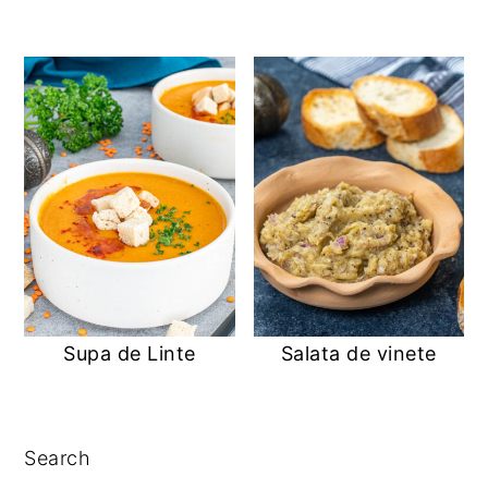
Supa de Linte
Salata de vinete
PRIMARY
Search
SIDEBAR