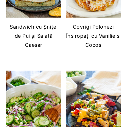
Sandwich cu Șnițel
Covrigi Polonezi
de Pui și Salată
Însiropați cu Vanilie și
Caesar
Cocos