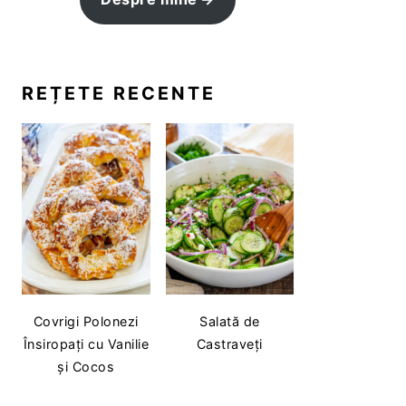
REȚETE RECENTE
Covrigi Polonezi
Salată de
Însiropați cu Vanilie
Castraveți
și Cocos