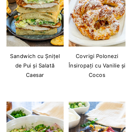
Sandwich cu Șnițel
Covrigi Polonezi
de Pui și Salată
Însiropați cu Vanilie și
Caesar
Cocos