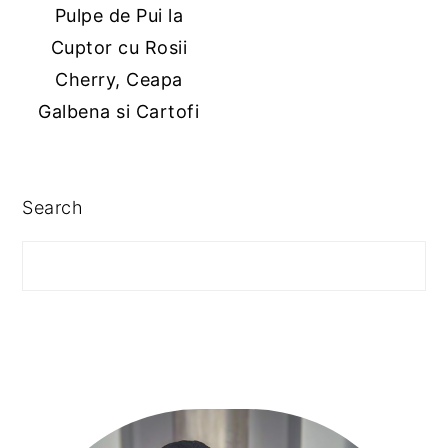
Pulpe de Pui la
y
n
y
Cuptor cu Rosii
n
t
s
Cherry, Ceapa
a
e
i
Galbena si Cartofi
v
n
d
i
t
e
g
b
PRIMARY
Search
a
a
SIDEBAR
t
r
i
o
n