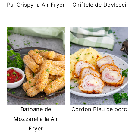
Pui Crispy la Air Fryer
Chiftele de Dovlecei
y
n
y
n
t
s
a
e
i
v
n
d
i
t
e
g
b
a
a
t
r
i
o
n
Batoane de
Cordon Bleu de porc
Mozzarella la Air
Fryer