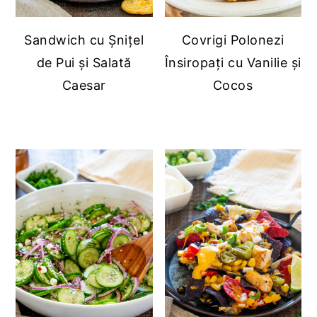
Sandwich cu Șnițel
Covrigi Polonezi
de Pui și Salată
Însiropați cu Vanilie și
Caesar
Cocos