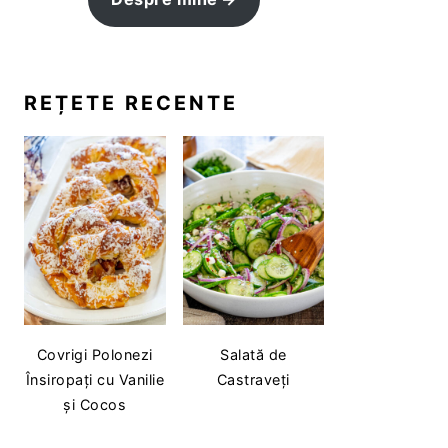
REȚETE RECENTE
Covrigi Polonezi
Salată de
Însiropați cu Vanilie
Castraveți
și Cocos